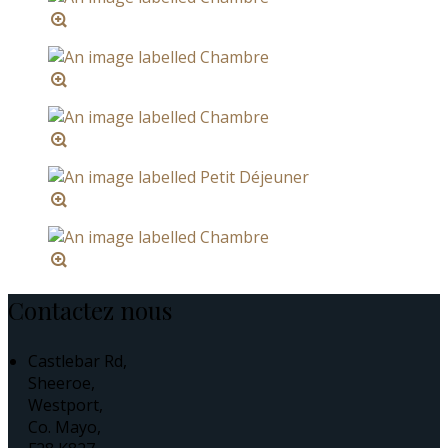
Contactez nous
Castlebar Rd,
Sheeroe,
Westport,
Co. Mayo,