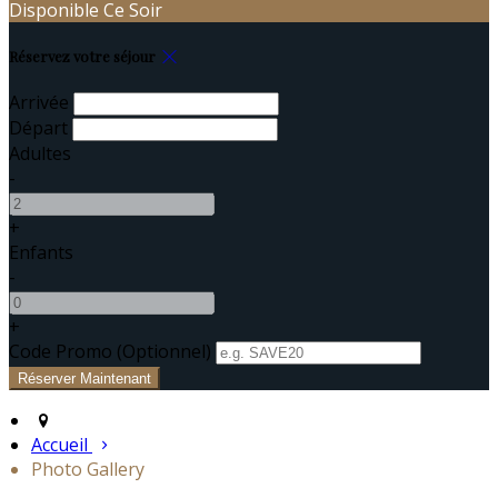
Disponible Ce Soir
Réservez votre séjour
Arrivée
Départ
Adultes
-
+
Enfants
-
+
Code Promo
(
Optionnel
)
Accueil
Photo Gallery