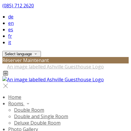
(085) 712 2620
de
en
es
fr
it
Select language
Réserver Maintenant
Home
Rooms
Double Room
Double and Single Room
Deluxe Double Room
Photo Gallery