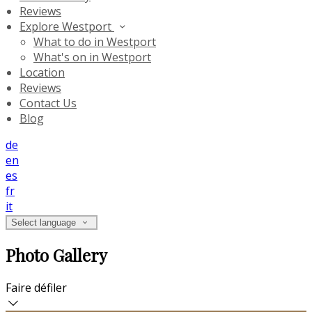
Reviews
Explore Westport
What to do in Westport
What's on in Westport
Location
Reviews
Contact Us
Blog
de
en
es
fr
it
Select language
Photo Gallery
Faire défiler