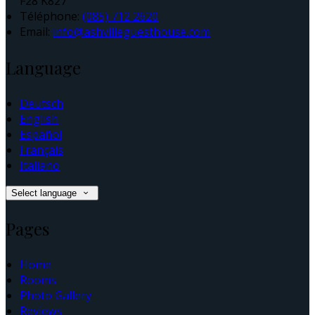
F28 K827
Téléphone
:
(085) 712 2620
Email:
info@ashvilleguesthouse.com
Language
Deutsch
English
Español
Français
Italiano
Select language
Pages
Home
Rooms
Photo Gallery
Reviews